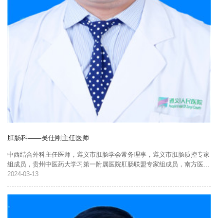
肛肠科——吴仕刚主任医师
中西结合外科主任医师，遵义市肛肠学会常务理事，遵义市肛肠质控专家
组成员，贵州中医药大学习第一附属医院肛肠联盟专家组成员，南方医科
大学肛肠联盟专家组成员，擅长于运用中西结合治疗肛肠疾病，诊疗范
2024
03-13
围：顽固性便秘、溃...