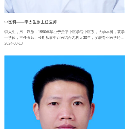
中医科——李太生副主任医师
李太生，男，汉族，1990年毕业于贵阳中医学院中医系，大学本科，获学
士学位，主任医师。长期从事中西医结合内科近30年，发表专业医学论文
十余篇，擅长运用中西医结合治疗内科杂症，特别是消化系统、神经系统
2024
03-13
疾病及亚健康状态的...