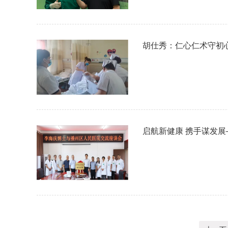
胡仕秀：仁心仁术守初
启航新健康 携手谋发